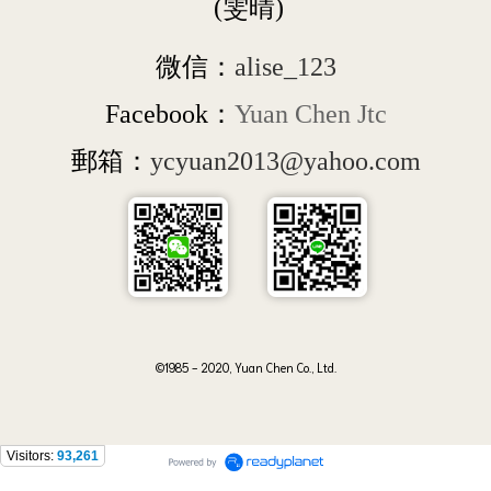
 (雯晴)
微信：
alise_123
Facebook：
Yuan Chen Jtc
郵箱：
ycyuan2013@yahoo.com
©1985 - 2020, Yuan Chen Co., Ltd.
Visitors:
93,261