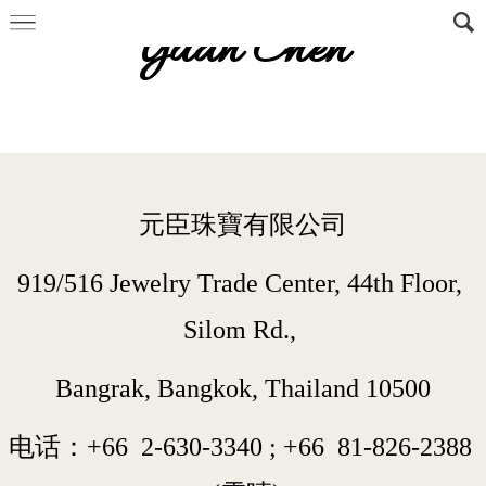
Yuan Chen
元臣珠寶有限公司
919/516 Jewelry Trade Center, 44th Floor, 
Silom Rd., 
Bangrak, Bangkok, Thailand 10500
电话：+66  
2-630-3340
 ; 
+66  
81-826-2388