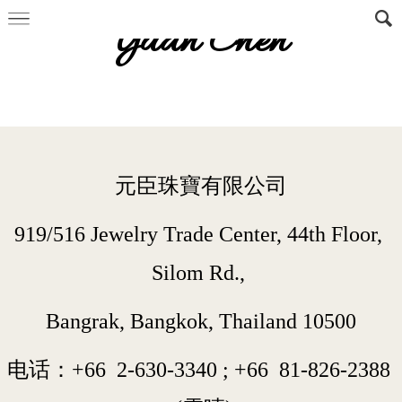
Yuan Chen
元臣珠寶有限公司
919/516 Jewelry Trade Center, 44th Floor, 
Silom Rd., 
Bangrak, Bangkok, Thailand 10500
电话：+66  
2-630-3340
 ; 
+66  
81-826-2388