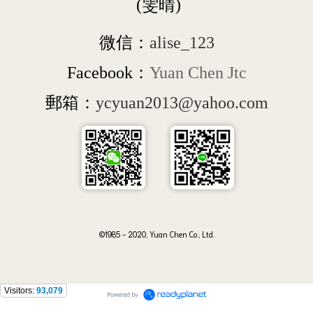
 (雯晴)
微信：
alise_123
Facebook：
Yuan Chen Jtc
郵箱：
ycyuan2013@yahoo.com
©1985 - 2020, Yuan Chen Co., Ltd.
Visitors:
93,079