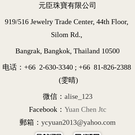
元臣珠寶有限公司
919/516 Jewelry Trade Center, 44th Floor, 
Silom Rd., 
Bangrak, Bangkok, Thailand 10500
电话：+66  
2-630-3340
 ; 
+66  
81-826-2388
 (雯晴)
微信：
alise_123
Facebook：
Yuan Chen Jtc
郵箱：
ycyuan2013@yahoo.com