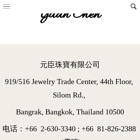
Yuan Chen
元臣珠寶有限公司
919/516 Jewelry Trade Center, 44th Floor, 
Silom Rd., 
Bangrak, Bangkok, Thailand 10500
电话：+66  
2-630-3340
 ; 
+66  
81-826-2388