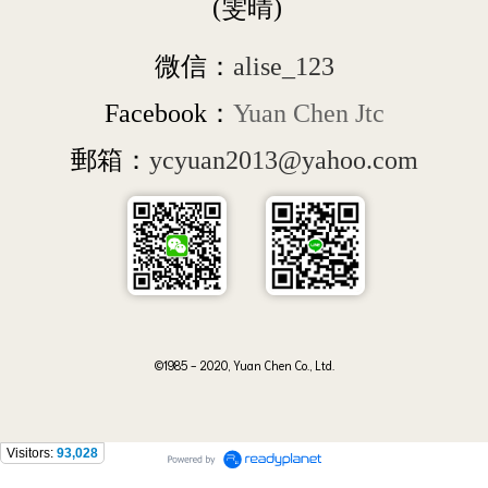
 (雯晴)
微信：
alise_123
Facebook：
Yuan Chen Jtc
郵箱：
ycyuan2013@yahoo.com
©1985 - 2020, Yuan Chen Co., Ltd.
Visitors:
93,028