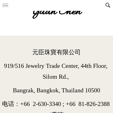
Yuan Chen
元臣珠寶有限公司
919/516 Jewelry Trade Center, 44th Floor, 
Silom Rd., 
Bangrak, Bangkok, Thailand 10500
电话：+66  
2-630-3340
 ; 
+66  
81-826-2388