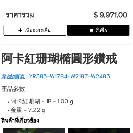
ราคารวม
$ 9,971.00
เพิ่มลงรถเข็น
สั่งซื้อ
阿卡紅珊瑚橢圓形鑽戒
產品編號 : YR395-W1784-W2197-W2493
產品參數 :
阿卡紅珊瑚 - 1P - 1.00 g
金重 - 7.22 g
สินค้าที่เกี่ยวข้อง