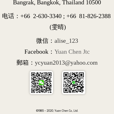
Bangrak, Bangkok, Thailand 10500
电话：+66  
2-630-3340
 ; 
+66  
81-826-2388
 (雯晴)
微信：
alise_123
Facebook：
Yuan Chen Jtc
郵箱：
ycyuan2013@yahoo.com
©1985 - 2020, Yuan Chen Co., Ltd.