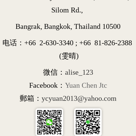
Silom Rd., 
Bangrak, Bangkok, Thailand 10500
电话：+66  
2-630-3340
 ; 
+66  
81-826-2388
 (雯晴)
微信：
alise_123
Facebook：
Yuan Chen Jtc
郵箱：
ycyuan2013@yahoo.com