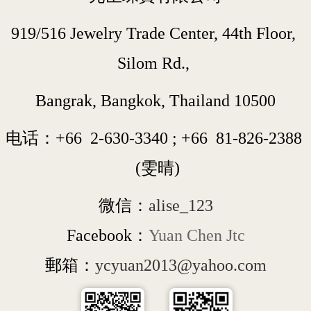
919/516 Jewelry Trade Center, 44th Floor, 
Silom Rd., 
Bangrak, Bangkok, Thailand 10500
电话：+66  
2-630-3340
 ; 
+66  
81-826-2388
 (雯晴)
微信：
alise_123
Facebook：
Yuan Chen Jtc
郵箱：
ycyuan2013@yahoo.com