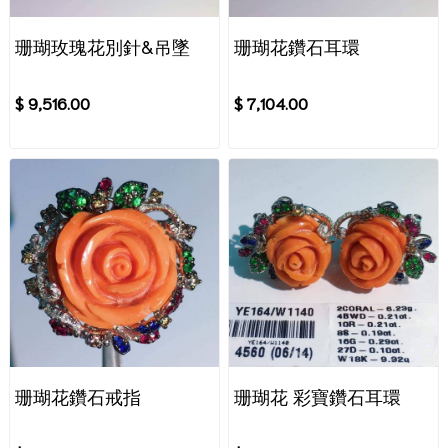
珊瑚玫瑰花別針&吊墜
珊瑚花鑽石耳環
$ 9,516.00
$ 7,104.00
珊瑚花鑽石戒指
珊瑚花 彩寶鑽石耳環