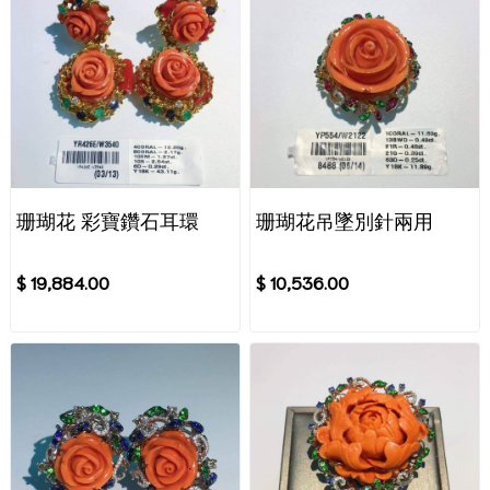
珊瑚花 彩寶鑽石耳環
珊瑚花吊墜別針兩用
$ 19,884.00
$ 10,536.00