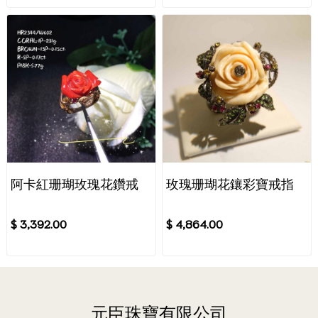
阿卡紅珊瑚玫瑰花鑽戒
玫瑰珊瑚花鑲彩寶戒指
$ 3,392.00
$ 4,864.00
元臣珠寶有限公司