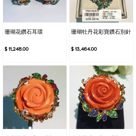
珊瑚花鑽石耳環
珊瑚牡丹花彩寶鑽石別針
$ 11,248.00
$ 13,464.00